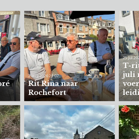
25 jul 20
T-ri
juli
2 aug 2026
21:07
pré
Rit Rina naar
voer
Rochefort
leid