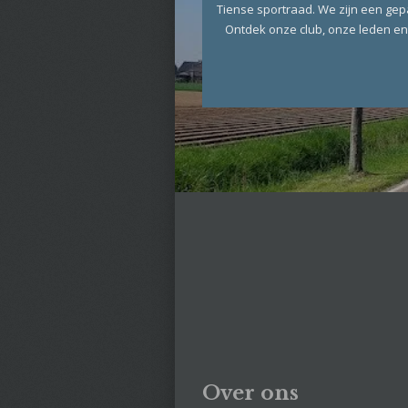
Tiense sportraad. We zijn een ge
Ontdek onze club, onze leden en
Over ons