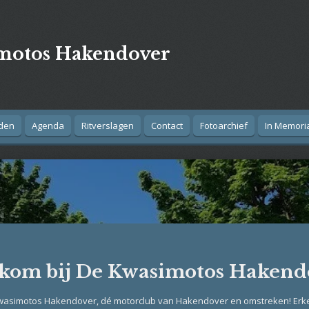
motos Hakendover
den
Agenda
Ritverslagen
Contact
Fotoarchief
In Memor
kom bij De Kwasimotos Hakend
wasimotos Hakendover, dé motorclub van Hakendover en omstreken! Erke