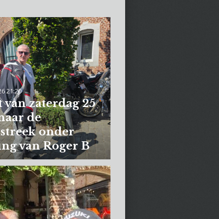
26
21:20
t van zaterdag 25
 naar de
streek onder
ing van Roger B