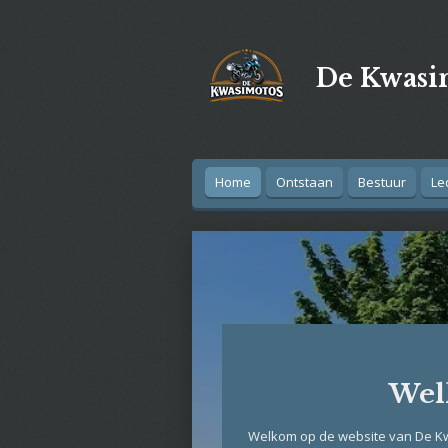
Ga
direct
naar
De Kwasi
de
hoofdinhoud
Home
Ontstaan
Bestuur
Le
Wel
Welkom op de website van De K