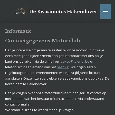
Ga
direct
De Kwasimotos Hakendover
naar
de
hoofdinhoud
Informatie
Contactgegevens Motorclub
Heb je interesse om je aan te sluiten bij onze motorclub of wil je
eens mee gaan rijden? Neem dan gerust contact met ons op! Je
kunt ons bereiken via de e-mail op
jaaksu@telenet.be
of
telefonisch naar iemand van het
bestuur
. We organiseren
regelmatig ritten en evenementen waar je vrijblijvend bij kunt
aansluiten. Onze ritten vertrekken steeds vanuit ons clublokaal De
Korebloem
te Hakendover.
Heb je vragen over onze motorclub? Neem dan gerust contact op
met iemand van het bestuur of contacteer ons via onderstaand
contactformulier.
We staan je graag te woord met al je vragen.