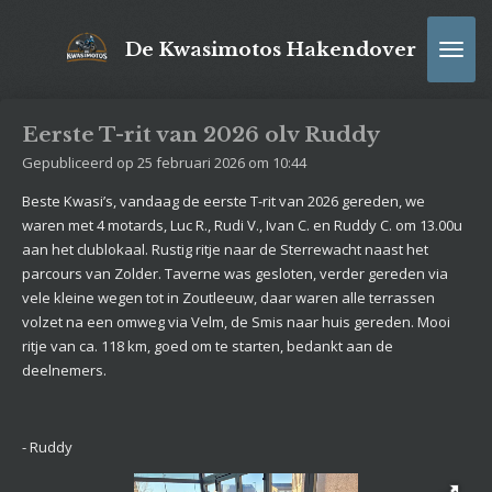
Ga
direct
De Kwasimotos Hakendover
naar
de
hoofdinhoud
Eerste T-rit van 2026 olv Ruddy
Gepubliceerd op 25 februari 2026 om 10:44
Beste Kwasi’s, vandaag de eerste T-rit van 2026 gereden, we
waren met 4 motards, Luc R., Rudi V., Ivan C. en Ruddy C. om 13.00u
aan het clublokaal. Rustig ritje naar de Sterrewacht naast het
parcours van Zolder. Taverne was gesloten, verder gereden via
vele kleine wegen tot in Zoutleeuw, daar waren alle terrassen
volzet na een omweg via Velm, de Smis naar huis gereden. Mooi
ritje van ca. 118 km, goed om te starten, bedankt aan de
deelnemers.
- Ruddy