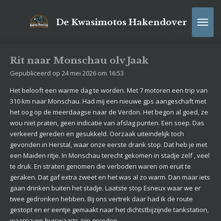
Ga
direct
De Kwasimotos Hakendover
naar
de
hoofdinhoud
Rit naar Monschau olv Jaak
Gepubliceerd op 24 mei 2026 om 16:53
Het belooft een warme dag te worden. Met 7 motoren een trip van
310 km naar Monschau. Had mij een nieuwe gps aangeschaft met
het oog op de meerdaagse naar de Verdon. Het begon al goed, ze
wou niet praten, geen indicatie van afslag punten. Een soep. Das
verkeerd gereden en gesukkeld. Oorzaak uiteindelijk toch
gevonden in Herstal, waar onze eerste drank stop. Dat heb je met
een Maiden ritje. In Monschau terecht gekomen in stadje zelf , veel
te druk. En straten genomen die verboden waren om eruit te
geraken. Dat gaf extra zweet en het was al zo warm. Dan maar iets
gaan drinken buiten het stadje. Laatste stop Esneux waar we er
twee gedronken hebben. Bij ons vertrek daar had ik de route
gestopt en er eentje gemaakt naar het dichtstbijzijnde tankstation,
waarna we huiswaarts zijn gereden.